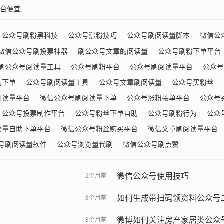
台便宜
公众号刷粉黑科技
公众号涨粉技巧
公众号刷阅读量脚本
微信公
微信公众号刷投票神器
刷公众号文章的阅读量
公众号刷粉下单平台
刷公众号阅读量工具
公众号刷粉平台
公众号刷阅读量平台
公众号
助下单
公众号刷阅读量工具
公众号文章刷阅读量
公众号买粉丝
阅读量平台
微信公众号刷阅读量下单
公众号涨粉接单平台
公众号
公众号投票制作平台
公众号粉丝下单自助
公众号刷粉行为
公众
读量自助下单平台
微信公众号粉丝购买平台
微信文章刷阅读量平台
号刷阅读量软件
公众号浏览量代刷
微信公众号刷点赞
微信公众号使用技巧
2个月前
如何生成带扫码领资料公众号
3个月前
微博如何关注房产家居类公众
3个月前