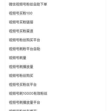
微信视频号粉丝自助下单
视频号买粉100
视频号买粉链接
视频号买粉渠道
视频号粉丝购买平台
视频号刷粉平台自助
视频号刷量
视频号刷播放量
视频号粉丝购买
视频号买粉丝平台
视频号刷10000有效粉丝
视频号刷播放量平台