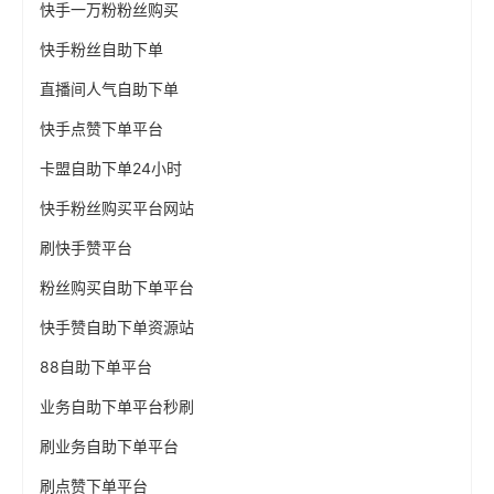
快手一万粉粉丝购买
快手粉丝自助下单
直播间人气自助下单
快手点赞下单平台
卡盟自助下单24小时
快手粉丝购买平台网站
刷快手赞平台
粉丝购买自助下单平台
快手赞自助下单资源站
88自助下单平台
业务自助下单平台秒刷
刷业务自助下单平台
刷点赞下单平台