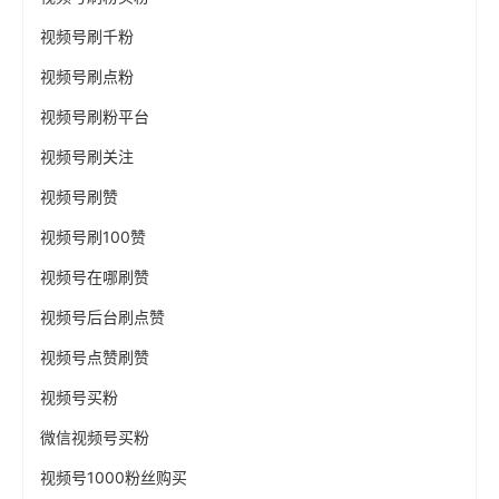
视频号刷千粉
视频号刷点粉
视频号刷粉平台
视频号刷关注
视频号刷赞
视频号刷100赞
视频号在哪刷赞
视频号后台刷点赞
视频号点赞刷赞
视频号买粉
微信视频号买粉
视频号1000粉丝购买