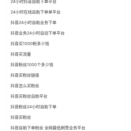
24小时抖音自助下单平台
24小时在线自助下单单平台
抖音24小时自助业务下单
抖音业务24小时自动下单平台
抖音买1000粉多少钱
抖音买流量
抖音粉丝1000个多少钱
抖音买粉丝链接
抖音怎么买粉丝
抖音买粉丝自助平台
抖音粉丝24小时自助下单
抖音买粉丝
抖音自助下单粉丝 全网最低刷赞业务平台