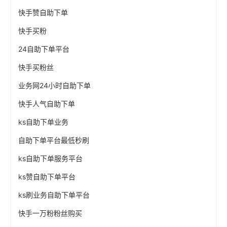
快手赞自助下单
快手买粉
24自助下单平台
快手买粉丝
业务网24小时自助下单
快手人气自助下单
ks自助下单业务
自助下单平台最低秒刷
ks自助下单服务平台
ks赞自助下单平台
ks刷业务自助下单平台
快手一万粉粉丝购买