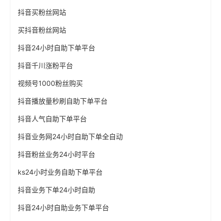
抖音买粉丝网站
买抖音粉丝网站
抖音24小时自助下单平台
抖音千川涨粉平台
视频号1000粉丝购买
抖音播放量秒刷自助下单平台
抖音人气自助下单平台
抖音业务网24小时自助下单全自动
抖音粉丝业务24小时平台
ks24小时业务自助下单平台
抖音业务下单24小时自助
抖音24小时自助业务下单平台