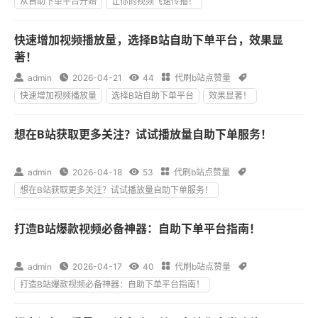
从自助下单平台开始
让你的视频飞速传播！
快速增加视频播放量，选择B站自助下单平台，效果显
著！

admin

2026-04-21

44

代刷b站点赞量

快速增加视频播放量
选择B站自助下单平台
效果显著！
想在B站获取更多关注？试试播放量自助下单服务！

admin

2026-04-18

53

代刷b站点赞量

想在B站获取更多关注？试试播放量自助下单服务！
打造B站爆款视频必备神器：自助下单平台指南！

admin

2026-04-17

40

代刷b站点赞量

打造B站爆款视频必备神器：自助下单平台指南！