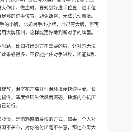
最大作用。做庄时，要规划好进手位置，进手位
有足够的进手位置，避免断将，无法兑现赢墩。
对手的小牌，比如对手出小牌，自己有大牌，但可
否用大牌压制，这样能更好地判断对手的牌型。
手思路，比如打出对方不需要的牌，让对方无法
守效果好得多，不仅能挡住对手进攻，还能扰乱
时绽放；温室花卉离开恒温环境便快速枯萎。长
的韧性，适度经历生活风雨磨砺，锤炼内心抗压
自己前行。
和冷淡，是消耗感情最快的方式。如果一个人对
绪漠不关心，对你的付出毫不在意，那他心里大