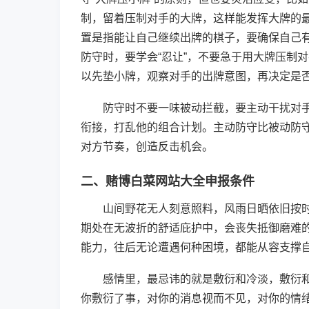
制，留着压制对手的大牌，这样能发挥大牌的
置是指能让自己继续出牌的棋子，要确保自己
防守时，要学会“忍让”，不要急于用大牌压制
以先垫小牌，观察对手的出牌意图，再决定是
防守时不要一味被动拦截，要主动干扰对
衔接，打乱他的组合计划。主动防守比被动防
对方节奏，创造反击机会。
二、赌博白菜网站大全申报条件
山间野花无人刻意照料，风雨日晒依旧按
期处在无波折的舒适庇护中，会丧失抵御磨难
能力，往后无论遭遇何种困境，都能从容支撑
感情里，最忌讳的就是敷衍和冷淡，敷衍
你敷衍了事，对你的消息视而不见，对你的情