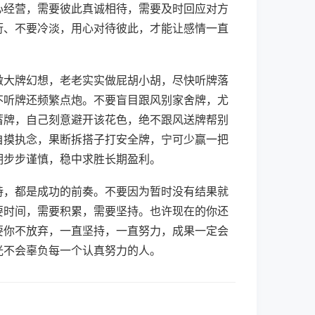
心经营，需要彼此真诚相待，需要及时回应对方
衍、不要冷淡，用心对待彼此，才能让感情一直
做大牌幻想，老老实实做屁胡小胡，尽快听牌落
不听牌还频繁点炮。不要盲目跟风别家舍牌，尤
蓄牌，自己刻意避开该花色，绝不跟风送牌帮别
自摸执念，果断拆搭子打安全牌，宁可少赢一把
期步步谨慎，稳中求胜长期盈利。
持，都是成功的前奏。不要因为暂时没有结果就
要时间，需要积累，需要坚持。也许现在的你还
要你不放弃，一直坚持，一直努力，成果一定会
光不会辜负每一个认真努力的人。