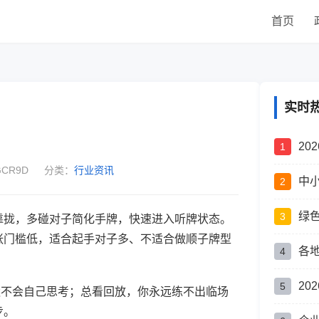
首页
实时
20
1
CR9D
分类：
行业资讯
中
2
绿
3
靠拢，多碰对子简化手牌，快速进入听牌状态。
张门槛低，适合起手对子多、不适合做顺子牌型
各
4
2
5
永远不会自己思考；总看回放，你永远练不出临场
步。