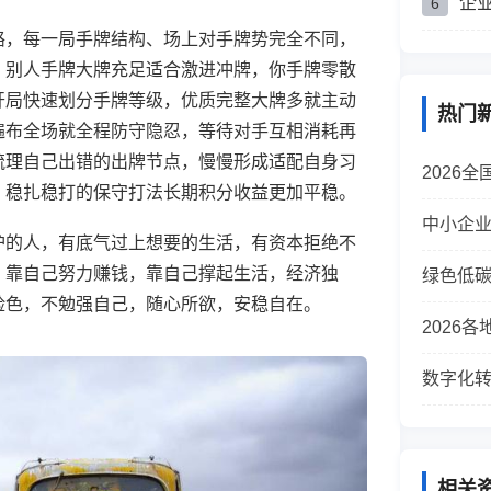
企
6
路，每一局手牌结构、场上对手牌势完全不同，
。别人手牌大牌充足适合激进冲牌，你手牌零散
开局快速划分手牌等级，优质完整大牌多就主动
热门
遍布全场就全程防守隐忍，等待对手互相消耗再
梳理自己出错的出牌节点，慢慢形成适配自身习
2026
，稳扎稳打的保守打法长期积分收益更加平稳。
中小企
护的人，有底气过上想要的生活，有资本拒绝不
，靠自己努力赚钱，靠自己撑起生活，经济独
绿色低
脸色，不勉强自己，随心所欲，安稳自在。
2026
数字化
相关