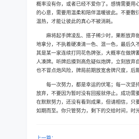
概率没有你，或者已经不爱你了。感情需要用
的心意，需要用温柔和陪伴温暖彼此。不要敷
温热，才能让彼此的真心不被消耗。
麻将起手牌凌乱、搭子稀少时，果断放弃
地拿分，不执着硬凑清一色、混一色，最后久
其是某一家连续打同花色牌张，大概率在做牌
人凑牌。听牌后摸到高危疑似炮牌，立刻放弃
也不冒点炮风险，牌局前期放宽舍牌尺度，后
每一次努力，都是幸运的伏笔；每一次坚
放弃，不要因为暂时没有回报就停止。成功需
在默默努力，还没有看到成果，但请相信，只
如期而至。你只管努力，剩下的交给时间，时
上一篇：