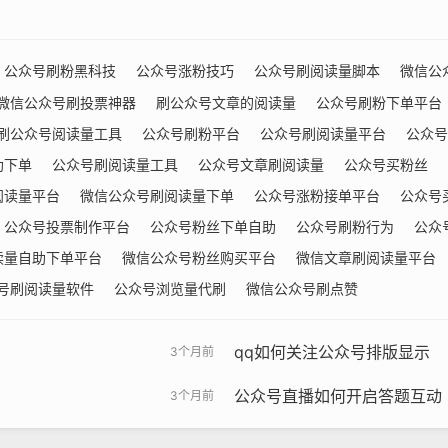
公众号刷粉黑科技
公众号涨粉技巧
公众号刷阅读量脚本
微信公
微信公众号刷投票神器
刷公众号文章的阅读量
公众号刷粉下单平台
刷公众号阅读量工具
公众号刷粉平台
公众号刷阅读量平台
公众号
助下单
公众号刷阅读量工具
公众号文章刷阅读量
公众号买粉丝
阅读量平台
微信公众号刷阅读量下单
公众号涨粉接单平台
公众号
公众号投票制作平台
公众号粉丝下单自助
公众号刷粉行为
公众
读量自助下单平台
微信公众号粉丝购买平台
微信文章刷阅读量平台
号刷阅读量软件
公众号浏览量代刷
微信公众号刷点赞
qq如何关注公众号排版显示
3个月前
公众号直播如何开启答题互动
3个月前