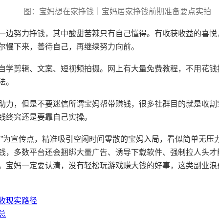
图：宝妈想在家挣钱｜宝妈居家挣钱前期准备要点实拍
一边努力挣钱，其中酸甜苦辣只有自己懂得。有收获收益的喜悦
尔慢下来，善待自己，再继续努力向前。
自学剪辑、文案、短视频拍摄。网上有大量免费教程，不用花钱
法。
助力，但是不要迷信所谓宝妈帮带赚钱，很多社群目的就是收割
钱终究还是要靠自己实操。
结”为宣传点，精准吸引空闲时间零散的宝妈入局，看似简单无压
钱，多数平台还会捆绑大量广告、诱导下载软件、强制拉人头才
。宝妈一定要认清，没有轻松玩游戏赚大钱的好事，这类副业浪
收现实路径
总