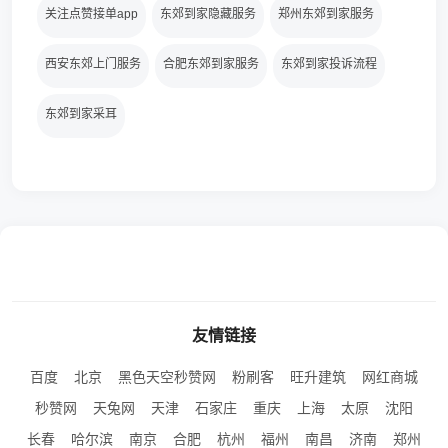
关注点赞接单app
东郊到家隐藏服务
郑州东郊到家服务
西安东郊上门服务
合肥东郊到家服务
东郊到家投诉流程
东郊到家采耳
友情链接
百度
北京
黑色天空秒赞网
粉刷客
旺升建筑
网红商城
秒赞网
天兔网
天津
石家庄
重庆
上海
太原
沈阳
长春
哈尔滨
南京
合肥
杭州
福州
南昌
济南
郑州