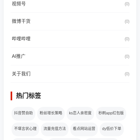
视频号
(0)
微博干货
(0)
哔哩哔哩
(0)
AI推广
(0)
关于我们
(0)
热门标签
抖音赞自助
粉丝增长策略
ks恋人亲密度
秒刷app红包版
不堪言状心理
流量充值方法
看点网站运营
dy低价下单