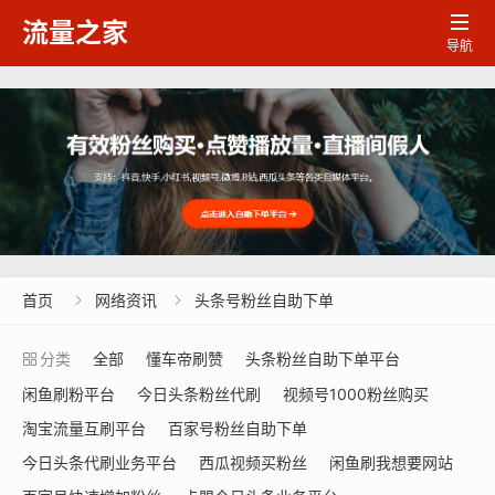

流量之家
导航
首页
网络资讯
头条号粉丝自助下单


分类
全部
懂车帝刷赞
头条粉丝自助下单平台
闲鱼刷粉平台
今日头条粉丝代刷
视频号1000粉丝购买
淘宝流量互刷平台
百家号粉丝自助下单
今日头条代刷业务平台
西瓜视频买粉丝
闲鱼刷我想要网站