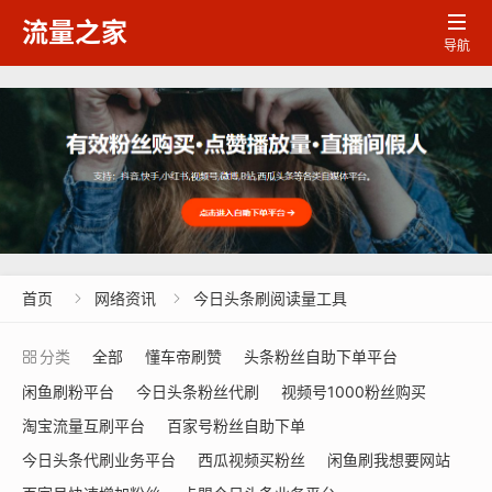

流量之家
导航
首页
网络资讯
今日头条刷阅读量工具


分类
全部
懂车帝刷赞
头条粉丝自助下单平台
闲鱼刷粉平台
今日头条粉丝代刷
视频号1000粉丝购买
淘宝流量互刷平台
百家号粉丝自助下单
今日头条代刷业务平台
西瓜视频买粉丝
闲鱼刷我想要网站